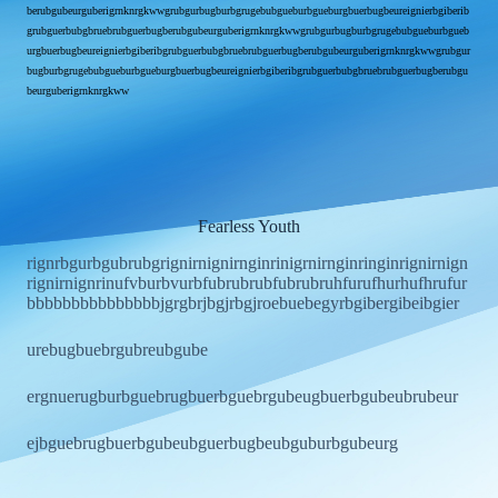
berubgubeurguberigrnknrgkwwgrubgurbugburbgrugebubgueburbgueburgbuerbugbeureignierbgiberib
grubguerbubgbruebrubguerbugberubgubeurguberigrnknrgkwwgrubgurbugburbgrugebubgueburbgueb
urgbuerbugbeureignierbgiberibgrubguerbubgbruebrubguerbugberubgubeurguberigrnknrgkwwgrubgur
bugburbgrugebubgueburbgueburgbuerbugbeureignierbgiberibgrubguerbubgbruebrubguerbugberubgu
beurguberigrnknrgkww
Fearless Youth
rignrbgurbgubrubgrignirnignirnginrinigrnirnginringinrignirnign
rignirnignrinufvburbvurbfubrubrubfubrubruhfurufhurhufhrufur
bbbbbbbbbbbbbbbjgrgbrjbgjrbgjroebuebegyrbgibergibeibgier
urebugbuebrgubreubgube
ergnuerugburbguebrugbuerbguebrgubeugbuerbgubeubrubeur
ejbguebrugbuerbgubeubguerbugbeubguburbgubeurg