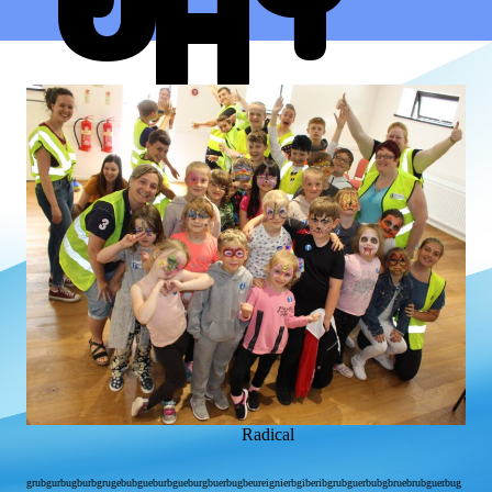
H
Radical
grubgurbugburbgrugebubgueburbgueburgbuerbugbeureignierbgiberibgrubguerbubgbruebrubguerbug